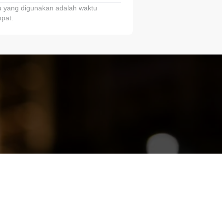
 yang digunakan adalah waktu
pat.
ariTring!”