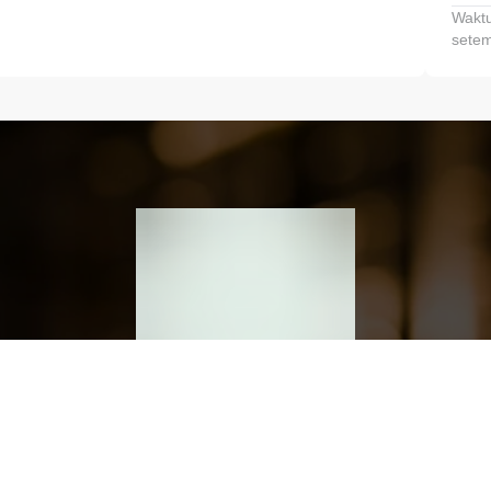
Waktu
setem
h dan Kembangkan Finansialmu #MulaiD
Klik link untuk mengunduh aplikasi