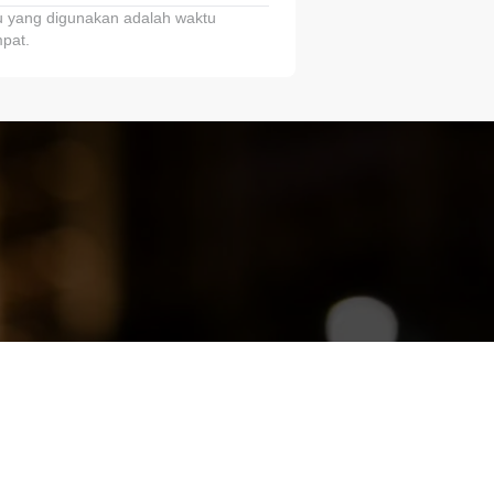
 yang digunakan adalah waktu
pat.
ariTring!”