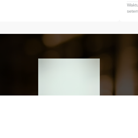
Waktu
setem
h dan Kembangkan Finansialmu #MulaiD
Klik link untuk mengunduh aplikasi