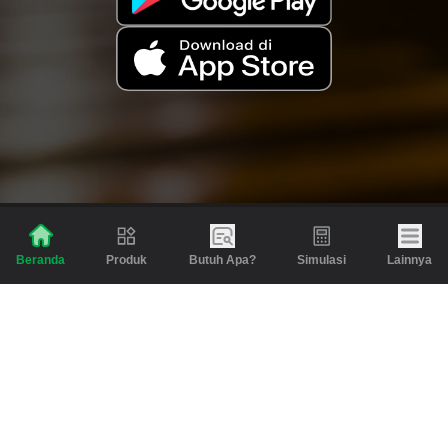
Produk
Butuh Apa?
Simulasi
Lainnya
Beranda
Produk
Berita dan Artikel
Gadai
Emas
Pinjaman
Inspirasi
Emas
Investasi
Jasa Lainnya
Simulasi
Bantuan
Tabungan Emas
Syarat & Ketentuan