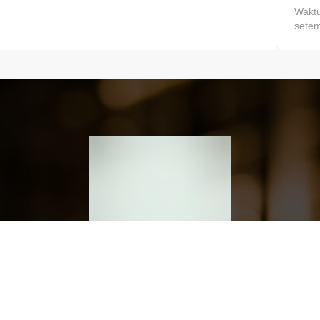
Waktu
setem
h dan Kembangkan Finansialmu #MulaiD
Klik link untuk mengunduh aplikasi