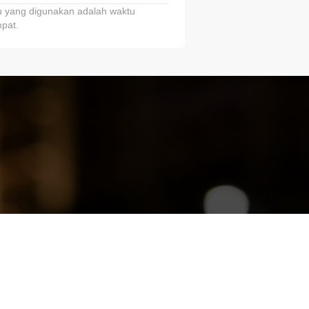
 yang digunakan adalah waktu
pat.
ariTring!”