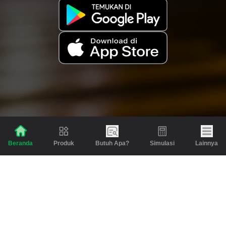
Produk
Butuh Apa?
Simulasi
Lainnya
Beranda
Produk
Berita dan Artikel
Gadai
Emas
Pinjaman
Inspirasi
Emas
Investasi
Jasa Lainnya