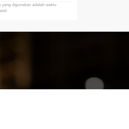
 yang digunakan adalah waktu
pat.
ariTring!”