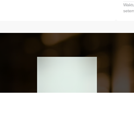
Waktu
setem
h dan Kembangkan Finansialmu #MulaiD
Klik link untuk mengunduh aplikasi