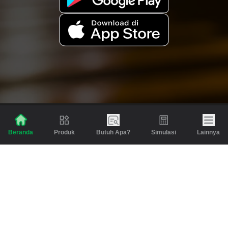
Produk
Butuh Apa?
Simulasi
Lainnya
Beranda
Produk
Berita dan Artikel
Gadai
Emas
Pinjaman
Inspirasi
Emas
Investasi
Jasa Lainnya
Simulasi
Bantuan
Tabungan Emas
Syarat & Ketentuan