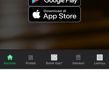
Produk
Butuh Apa?
Simulasi
Lainnya
Beranda
Produk
Berita dan Artikel
Gadai
Emas
Pinjaman
Inspirasi
Emas
Investasi
Jasa Lainnya
Simulasi
Bantuan
Tabungan Emas
Syarat & Ketentuan