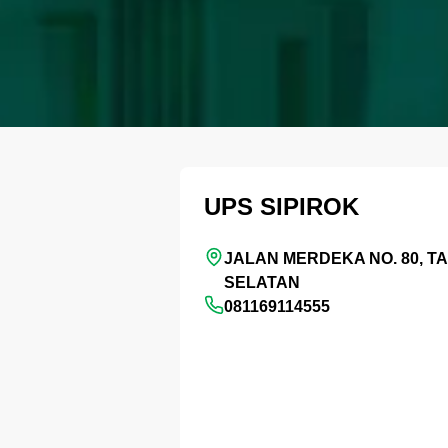
UPS SIPIROK
JALAN MERDEKA NO. 80, T
SELATAN
081169114555