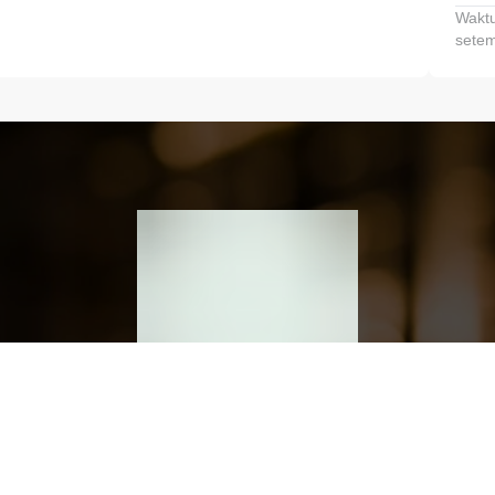
Waktu
setem
h dan Kembangkan Finansialmu #MulaiD
Klik link untuk mengunduh aplikasi