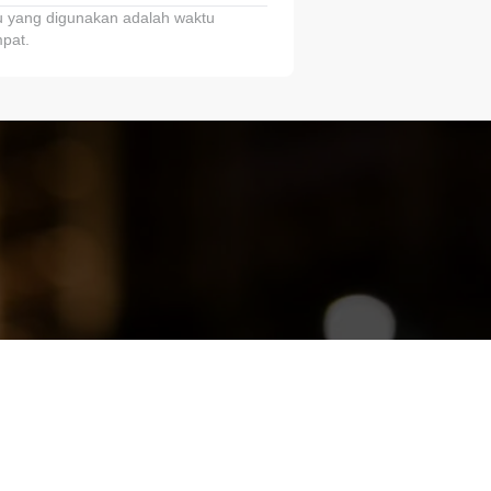
 yang digunakan adalah waktu
pat.
ariTring!”