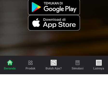
Produk
Butuh Apa?
Simulasi
Lainnya
Beranda
Produk
Berita dan Artikel
Gadai
Emas
Pinjaman
Inspirasi
Emas
Investasi
Jasa Lainnya