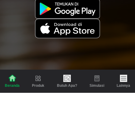
Produk
Butuh Apa?
Simulasi
Lainnya
Beranda
Produk
Berita dan Artikel
Gadai
Emas
Pinjaman
Inspirasi
Emas
Investasi
Jasa Lainnya