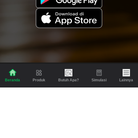
Produk
Butuh Apa?
Simulasi
Lainnya
Beranda
Produk
Berita dan Artikel
Gadai
Emas
Pinjaman
Inspirasi
Emas
Investasi
Jasa Lainnya
Simulasi
Bantuan
Tabungan Emas
Syarat & Ketentuan