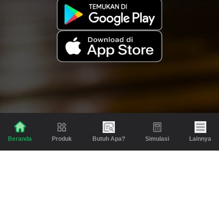
Produk
Butuh Apa?
Simulasi
Lainnya
Beranda
Produk
Berita dan Artikel
Gadai
Emas
Pinjaman
Inspirasi
Emas
Investasi
Jasa Lainnya