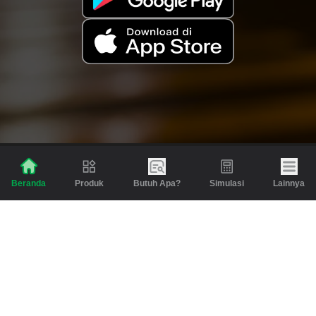
Produk
Butuh Apa?
Simulasi
Lainnya
Beranda
Produk
Berita dan Artikel
Gadai
Emas
Pinjaman
Inspirasi
Emas
Investasi
Jasa Lainnya
Simulasi
Bantuan
Tabungan Emas
Syarat & Ketentuan