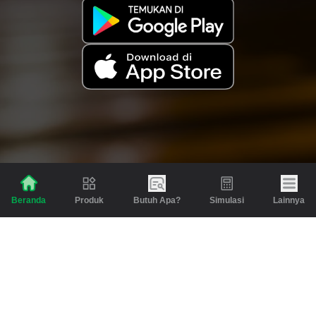
Produk
Butuh Apa?
Simulasi
Lainnya
Beranda
Produk
Berita dan Artikel
Gadai
Emas
Pinjaman
Inspirasi
Emas
Investasi
Jasa Lainnya