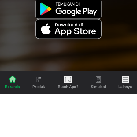
Produk
Butuh Apa?
Simulasi
Lainnya
Beranda
Produk
Berita dan Artikel
Gadai
Emas
Pinjaman
Inspirasi
Emas
Investasi
Jasa Lainnya