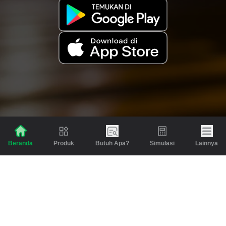
Produk
Butuh Apa?
Simulasi
Lainnya
Beranda
Produk
Berita dan Artikel
Gadai
Emas
Pinjaman
Inspirasi
Emas
Investasi
Jasa Lainnya