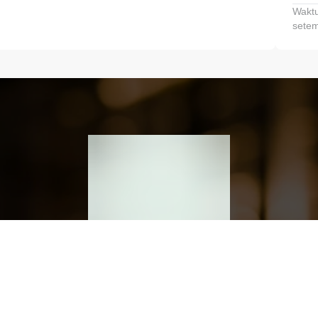
Waktu
setem
h dan Kembangkan Finansialmu #MulaiD
Klik link untuk mengunduh aplikasi