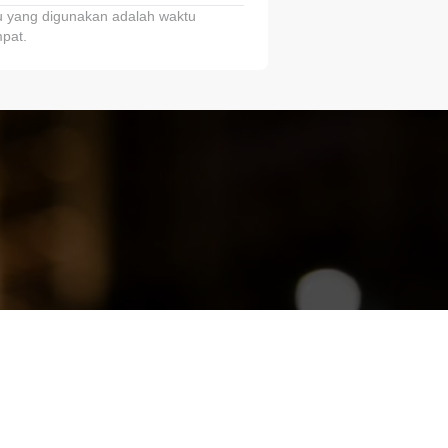
 yang digunakan adalah waktu
pat.
ariTring!”