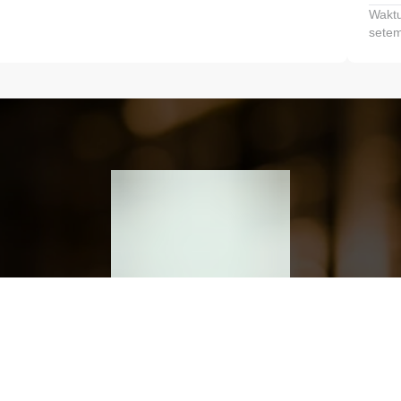
Waktu
setem
h dan Kembangkan Finansialmu #MulaiD
Klik link untuk mengunduh aplikasi