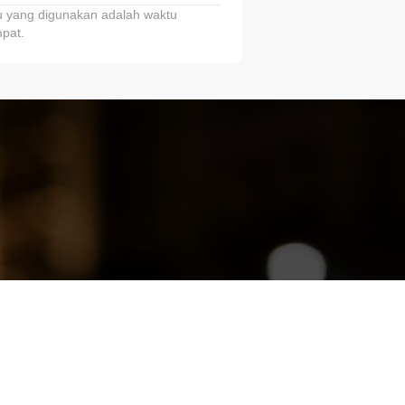
 yang digunakan adalah waktu
pat.
ariTring!”