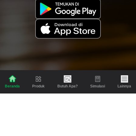
Produk
Butuh Apa?
Simulasi
Lainnya
Beranda
Produk
Berita dan Artikel
Gadai
Emas
Pinjaman
Inspirasi
Emas
Investasi
Jasa Lainnya