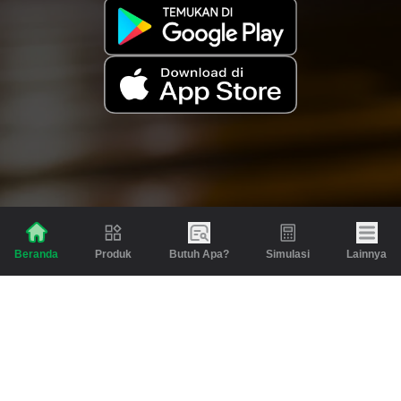
Produk
Butuh Apa?
Simulasi
Lainnya
Beranda
Produk
Berita dan Artikel
Gadai
Emas
Pinjaman
Inspirasi
Emas
Investasi
Jasa Lainnya