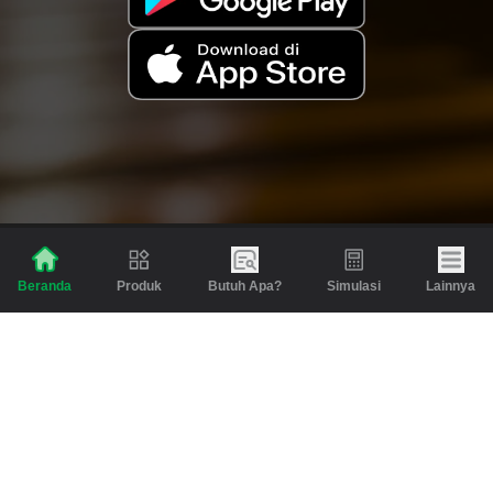
Produk
Butuh Apa?
Simulasi
Lainnya
Beranda
Produk
Berita dan Artikel
Gadai
Emas
Pinjaman
Inspirasi
Emas
Investasi
Jasa Lainnya
Simulasi
Bantuan
Tabungan Emas
Syarat & Ketentuan