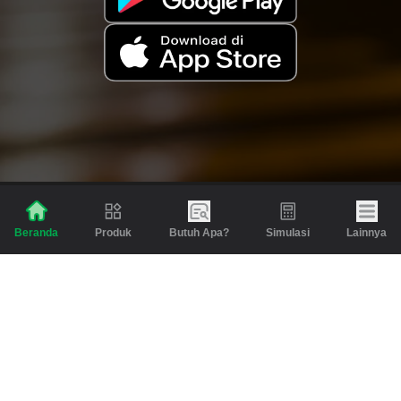
Produk
Butuh Apa?
Simulasi
Lainnya
Beranda
Produk
Berita dan Artikel
Gadai
Emas
Pinjaman
Inspirasi
Emas
Investasi
Jasa Lainnya
Simulasi
Bantuan
Tabungan Emas
Syarat & Ketentuan