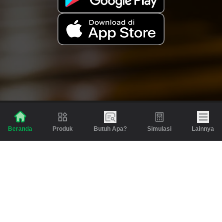
Produk
Butuh Apa?
Simulasi
Lainnya
Beranda
Produk
Berita dan Artikel
Gadai
Emas
Pinjaman
Inspirasi
Emas
Investasi
Jasa Lainnya
Simulasi
Bantuan
Tabungan Emas
Syarat & Ketentuan