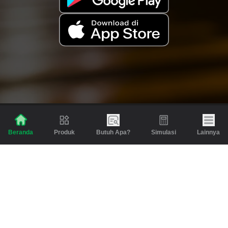
Produk
Butuh Apa?
Simulasi
Lainnya
Beranda
Produk
Berita dan Artikel
Gadai
Emas
Pinjaman
Inspirasi
Emas
Investasi
Jasa Lainnya
Simulasi
Bantuan
Tabungan Emas
Syarat & Ketentuan