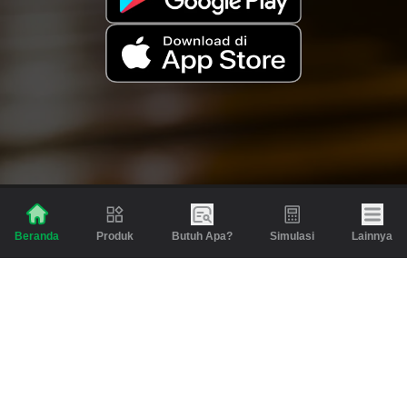
Produk
Butuh Apa?
Simulasi
Lainnya
Beranda
Produk
Berita dan Artikel
Gadai
Emas
Pinjaman
Inspirasi
Emas
Investasi
Jasa Lainnya
Simulasi
Bantuan
Tabungan Emas
Syarat & Ketentuan