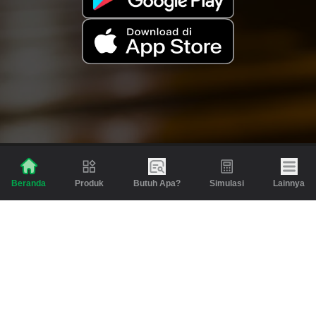
Produk
Butuh Apa?
Simulasi
Lainnya
Beranda
Produk
Berita dan Artikel
Gadai
Emas
Pinjaman
Inspirasi
Emas
Investasi
Jasa Lainnya
Simulasi
Bantuan
Tabungan Emas
Syarat & Ketentuan