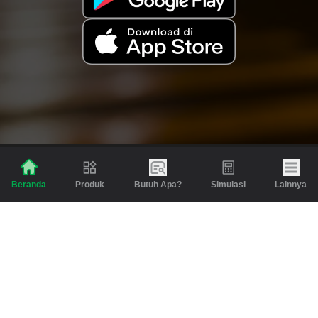
Produk
Butuh Apa?
Simulasi
Lainnya
Beranda
Produk
Berita dan Artikel
Gadai
Emas
Pinjaman
Inspirasi
Emas
Investasi
Jasa Lainnya
Simulasi
Bantuan
Tabungan Emas
Syarat & Ketentuan