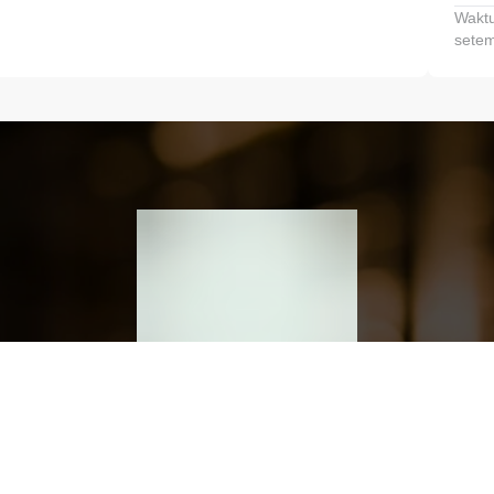
Waktu
setem
h dan Kembangkan Finansialmu #MulaiD
Klik link untuk mengunduh aplikasi