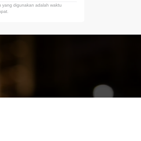
 yang digunakan adalah waktu
pat.
ariTring!”