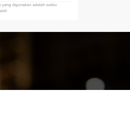
 yang digunakan adalah waktu
pat.
ariTring!”