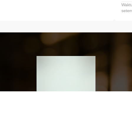
Waktu
setem
h dan Kembangkan Finansialmu #MulaiD
Klik link untuk mengunduh aplikasi