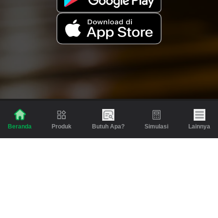
Produk
Butuh Apa?
Simulasi
Lainnya
Beranda
Produk
Berita dan Artikel
Gadai
Emas
Pinjaman
Inspirasi
Emas
Investasi
Jasa Lainnya
Simulasi
Bantuan
Tabungan Emas
Syarat & Ketentuan