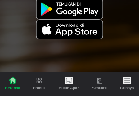
Produk
Butuh Apa?
Simulasi
Lainnya
Beranda
Produk
Berita dan Artikel
Gadai
Emas
Pinjaman
Inspirasi
Emas
Investasi
Jasa Lainnya