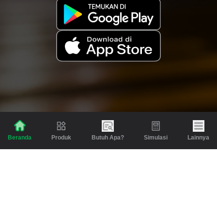
Produk
Butuh Apa?
Simulasi
Lainnya
Beranda
Produk
Berita dan Artikel
Gadai
Emas
Pinjaman
Inspirasi
Emas
Investasi
Jasa Lainnya