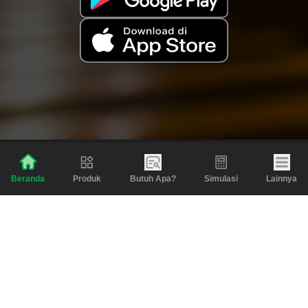
Produk
Butuh Apa?
Simulasi
Lainnya
Beranda
Produk
Berita dan Artikel
Gadai
Emas
Pinjaman
Inspirasi
Emas
Investasi
Jasa Lainnya
Simulasi
Bantuan
Tabungan Emas
Syarat & Ketentuan