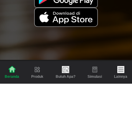
Produk
Butuh Apa?
Simulasi
Lainnya
Beranda
Produk
Berita dan Artikel
Gadai
Emas
Pinjaman
Inspirasi
Emas
Investasi
Jasa Lainnya
Simulasi
Bantuan
Tabungan Emas
Syarat & Ketentuan