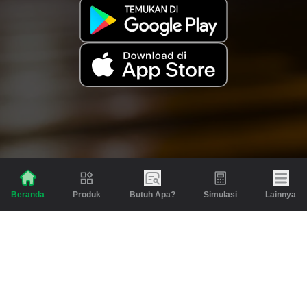
Produk
Butuh Apa?
Simulasi
Lainnya
Beranda
Produk
Berita dan Artikel
Gadai
Emas
Pinjaman
Inspirasi
Emas
Investasi
Jasa Lainnya