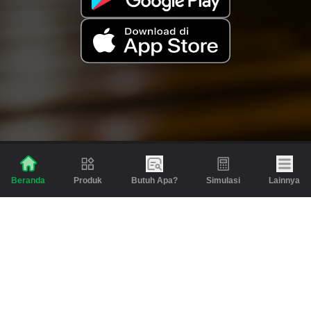
Produk
Butuh Apa?
Simulasi
Lainnya
Beranda
Produk
Berita dan Artikel
Gadai
Emas
Pinjaman
Inspirasi
Emas
Investasi
Jasa Lainnya
Simulasi
Bantuan
Tabungan Emas
Syarat & Ketentuan