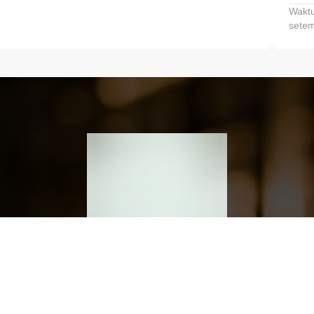
Waktu
setem
h dan Kembangkan Finansialmu #MulaiD
Klik link untuk mengunduh aplikasi