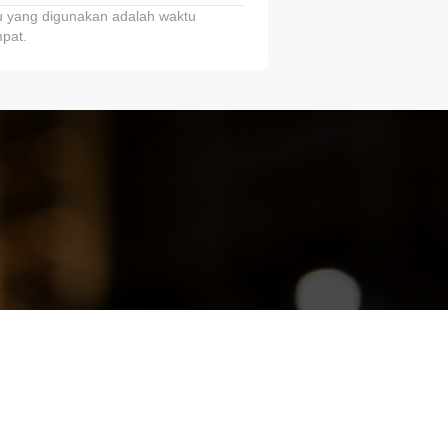
 yang digunakan adalah waktu
pat.
ariTring!”