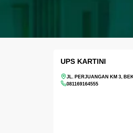
UPS KARTINI
JL. PERJUANGAN KM 3, BE
081169164555