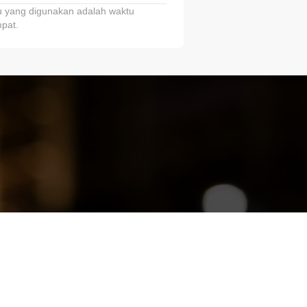
 yang digunakan adalah waktu
pat.
ariTring!”