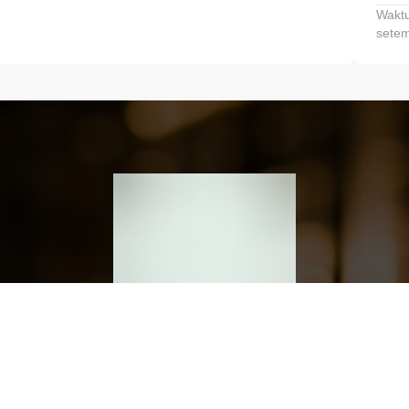
Waktu
setem
h dan Kembangkan Finansialmu #MulaiD
Klik link untuk mengunduh aplikasi