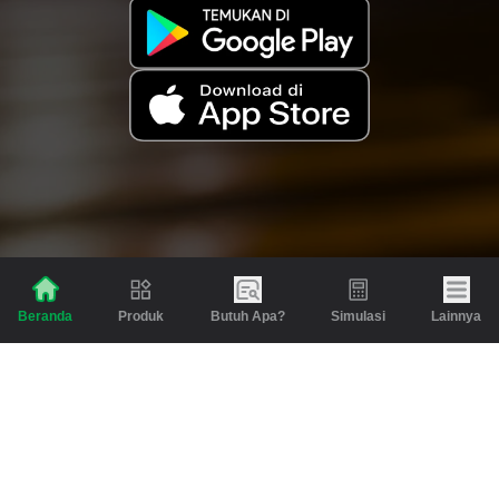
Produk
Butuh Apa?
Simulasi
Lainnya
Beranda
Produk
Berita dan Artikel
Gadai
Emas
Pinjaman
Inspirasi
Emas
Investasi
Jasa Lainnya