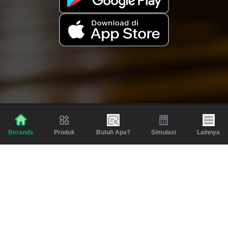
Produk
Butuh Apa?
Simulasi
Lainnya
Beranda
Produk
Berita dan Artikel
Gadai
Emas
Pinjaman
Inspirasi
Emas
Investasi
Jasa Lainnya
Simulasi
Bantuan
Tabungan Emas
Syarat & Ketentuan