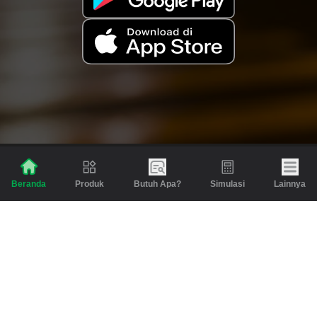
Produk
Butuh Apa?
Simulasi
Lainnya
Beranda
Produk
Berita dan Artikel
Gadai
Emas
Pinjaman
Inspirasi
Emas
Investasi
Jasa Lainnya
Simulasi
Bantuan
Tabungan Emas
Syarat & Ketentuan