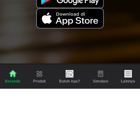
Produk
Butuh Apa?
Simulasi
Lainnya
Beranda
Produk
Berita dan Artikel
Gadai
Emas
Pinjaman
Inspirasi
Emas
Investasi
Jasa Lainnya
Simulasi
Bantuan
Tabungan Emas
Syarat & Ketentuan