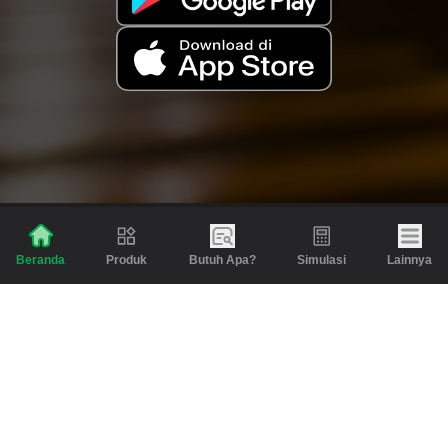
Produk
Butuh Apa?
Simulasi
Lainnya
Beranda
Produk
Berita dan Artikel
Gadai
Emas
Pinjaman
Inspirasi
Emas
Investasi
Jasa Lainnya
Simulasi
Bantuan
Tabungan Emas
Syarat & Ketentuan