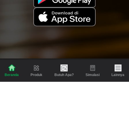
Produk
Butuh Apa?
Simulasi
Lainnya
Beranda
Produk
Berita dan Artikel
Gadai
Emas
Pinjaman
Inspirasi
Emas
Investasi
Jasa Lainnya
Simulasi
Bantuan
Tabungan Emas
Syarat & Ketentuan