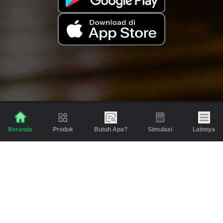
Produk
Butuh Apa?
Simulasi
Lainnya
Beranda
Produk
Berita dan Artikel
Gadai
Emas
Pinjaman
Inspirasi
Emas
Investasi
Jasa Lainnya
Simulasi
Bantuan
Tabungan Emas
Syarat & Ketentuan