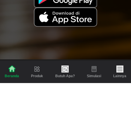
Produk
Butuh Apa?
Simulasi
Lainnya
Beranda
Produk
Berita dan Artikel
Gadai
Emas
Pinjaman
Inspirasi
Emas
Investasi
Jasa Lainnya
Simulasi
Bantuan
Tabungan Emas
Syarat & Ketentuan