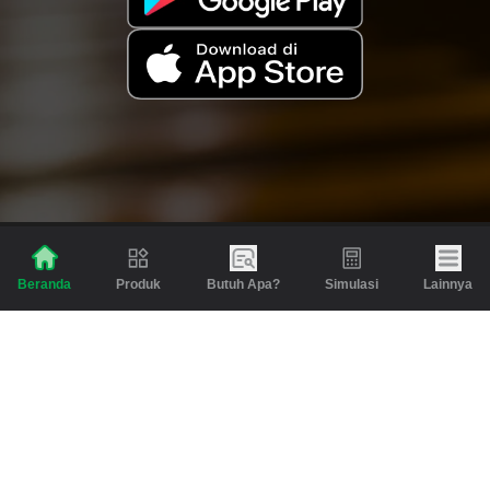
Produk
Butuh Apa?
Simulasi
Lainnya
Beranda
Produk
Berita dan Artikel
Gadai
Emas
Pinjaman
Inspirasi
Emas
Investasi
Jasa Lainnya
Simulasi
Bantuan
Tabungan Emas
Syarat & Ketentuan