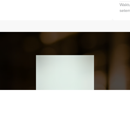
Waktu
setem
h dan Kembangkan Finansialmu #MulaiD
Klik link untuk mengunduh aplikasi