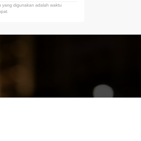
 yang digunakan adalah waktu
pat.
ariTring!”