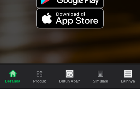
Produk
Butuh Apa?
Simulasi
Lainnya
Beranda
Produk
Berita dan Artikel
Gadai
Emas
Pinjaman
Inspirasi
Emas
Investasi
Jasa Lainnya
Simulasi
Bantuan
Tabungan Emas
Syarat & Ketentuan